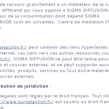
é de recourir gratuitement à un médiateur de la
du différend qui vous oppose à SIGMA DIFFUSI
eur de la consommation dont dépend SIGMA
E sont les suivantes : Centre de médiation F
e
elaction.fr/
peut contenir des liens hypertextes 
nternet. Les liens vers ces autres ressources vous
n.fr/
. SIGMA DIFFUSION ne peut être tenue pour
es et sources externes, et ne peut supporter auc
icités, produits, services ou tout autre matérie
sources externes.
ibution de juridiction :
égales sont régies par le droit français. Tout lit
s://www.surgelaction.fr/
est soumis au droit fran
le.