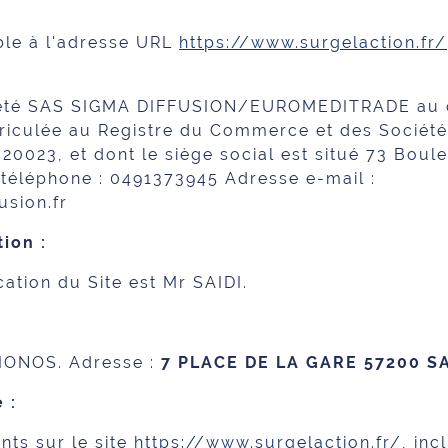
ible à l'adresse URL
https://www.surgelaction.fr/
été SAS SIGMA DIFFUSION/EUROMEDITRADE au ca
iculée au Registre du Commerce et des Sociétés
023, et dont le siège social est situé 73 Boule
éléphone : 0491373945 Adresse e-mail :
usion.fr
tion :
cation du Site est Mr SAIDI.
 IONOS. Adresse :
7 PLACE DE LA GARE 57200 
 :
nts sur le site
https://www.surgelaction.fr/
, inc